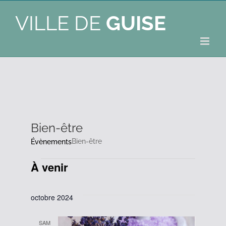
VILLE DE
GUISE
Bien-être
Bien-être
Évènements
À venir
Évènements
Sélectionnez
une
octobre 2024
date.
SAM