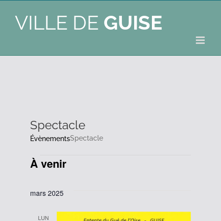
VILLE DE
GUISE
Spectacle
Spectacle
Évènements
À venir
Évènements
Sélectionnez
une
mars 2025
date.
LUN