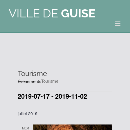
VILLE DE
GUISE
Tourisme
Tourisme
Évènements
2019-07-17
 - 
2019-11-02
Évènements
Sélectionnez
une
juillet 2019
date.
MER