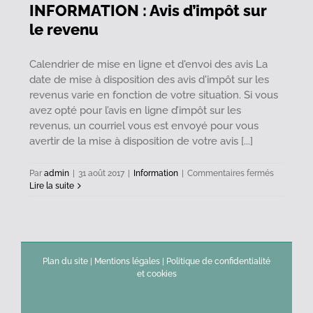
INFORMATION : Avis d’impôt sur
le revenu
Calendrier de mise en ligne et d'envoi des avis La
date de mise à disposition des avis d'impôt sur les
revenus varie en fonction de votre situation. Si vous
avez opté pour l’avis en ligne d’impôt sur les
revenus, un courriel vous est envoyé pour vous
avertir de la mise à disposition de votre avis [...]
sur
Par
admin
|
31 août 2017
|
Information
|
Commentaires fermés
INFORMA
Lire la suite
:
Avis
d’impôt
sur
le
revenu
Plan du site
|
Mentions légales
|
Politique de confidentialité
et cookies