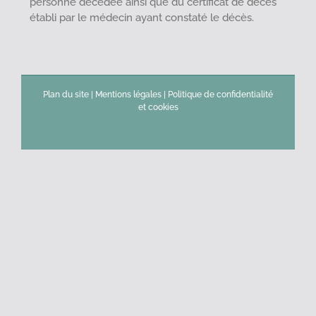
personne décédée ainsi que du certificat de décès
établi par le médecin ayant constaté le décès.
Plan du site
|
Mentions légales
|
Politique de confidentialité
et cookies