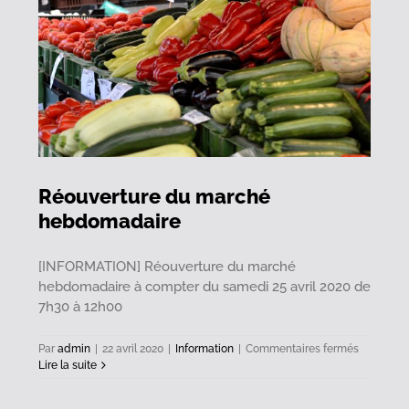
Réouverture du marché
hebdomadaire
[INFORMATION] Réouverture du marché
hebdomadaire à compter du samedi 25 avril 2020 de
7h30 à 12h00
sur
Par
admin
|
22 avril 2020
|
Information
|
Commentaires fermés
Réouvertu
Lire la suite
du
marché