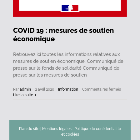
COVID 19 : mesures de soutien
économique
Retrouvez ici toutes les informations relatives aux
mesures de soutien économique. Communiqué de
presse sur le fonds de solidarité Communiqué de
presse sur les mesures de soutien
sur
Par
admin
|
2 avril 2020
|
Information
|
Commentaires fermés
COVID
Lire la suite
19
:
mesures
de
soutien
économiq
Plan du site
|
Mentions légales
|
Politique de confidentialité
et cookies