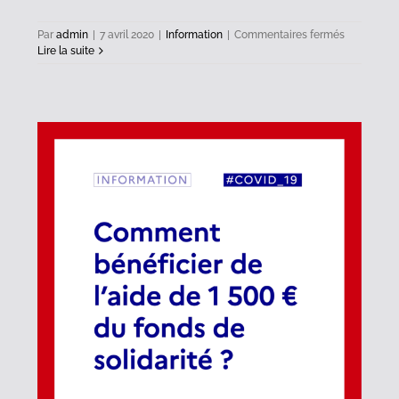
sur
Par
admin
|
7 avril 2020
|
Information
|
Commentaires fermés
Collectes
Lire la suite
des
déchets
:
lundi
de
Pâques