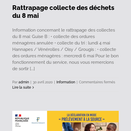
Rattrapage collecte des déchets
du 8 mai
Information concernant le rattrapage des collectes
du 8 mai: Guise B : • collecte des ordures
ménagères annulée • collecte du tri : lundi 4 mai
Hannapes / Vénérolles / Oisy / Grougis : • collecte
des ordures ménagères : mercredi 6 mai Pour le bon
fonctionnement du service, nous vous remercions
de sortir [...]
sur
Par
admin
|
30 avril 2020
|
Information
|
Commentaires fermés
Rattrapa
Lire la suite
collecte
des
déchets
du
8
mai