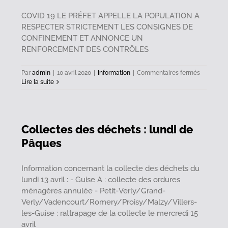
COVID 19 LE PRÉFET APPELLE LA POPULATION A
RESPECTER STRICTEMENT LES CONSIGNES DE
CONFINEMENT ET ANNONCE UN
RENFORCEMENT DES CONTRÔLES
sur
Par
admin
|
10 avril 2020
|
Information
|
Commentaires fermés
COVID
Lire la suite
19
:
Renforce
des
Collectes des déchets : lundi de
contrôles
Pâques
Information concernant la collecte des déchets du
lundi 13 avril : - Guise A : collecte des ordures
ménagères annulée - Petit-Verly/Grand-
Verly/Vadencourt/Romery/Proisy/Malzy/Villers-
les-Guise : rattrapage de la collecte le mercredi 15
avril