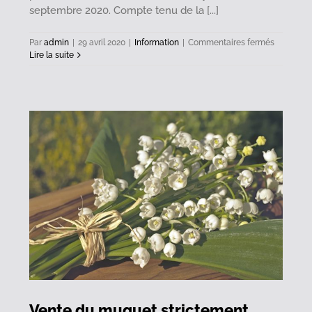
septembre 2020. Compte tenu de la [...]
sur
Par
admin
|
29 avril 2020
|
Information
|
Commentaires fermés
Campagn
Lire la suite
de
déclarati
des
revenus
en
période
de
crise
sanitaire
Vente du muguet strictement