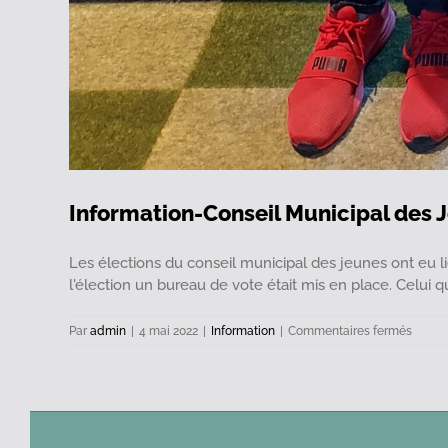
Information-Conseil Municipal des 
Les élections du conseil municipal des jeunes ont eu l
l'élection un bureau de vote était mis en place. Celui qui
sur
Par
admin
|
4 mai 2022
|
Information
|
Commentaires fermés
Inform
Consei
Munici
des
Jeune