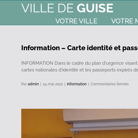
VILLE DE
GUISE
VOTRE VILLE
VOTRE 
Information – Carte identité et pas
INFORMATION Dans le cadre du plan d'urgence visant à am
cartes nationales d'identité et les passeports expirés d
sur
Par
admin
|
24 mai 2022
|
Information
|
Commentaires fermés
Infor
–
Carte
ident
et
passe