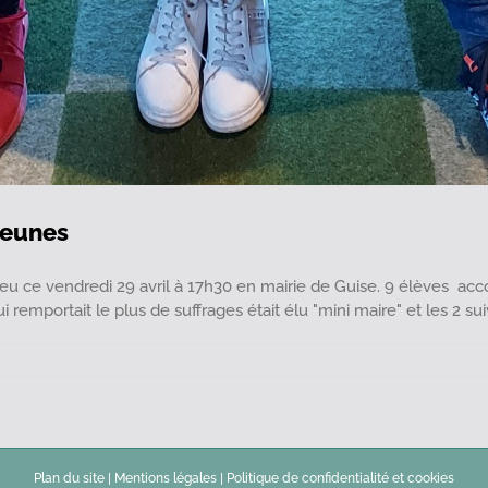
Jeunes
ieu ce vendredi 29 avril à 17h30 en mairie de Guise. 9 élèves ac
 remportait le plus de suffrages était élu "mini maire" et les 2 suiva
ation-
l
pal
s
Plan du site
|
Mentions légales
|
Politique de confidentialité et cookies