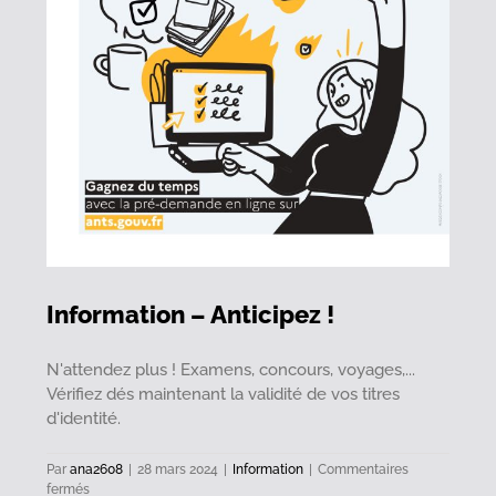
Information – Anticipez !
N'attendez plus ! Examens, concours, voyages,...
Vérifiez dés maintenant la validité de vos titres
d'identité.
Par
ana2608
|
28 mars 2024
|
Information
|
Commentaires
sur
fermés