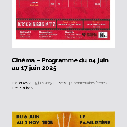
Cinéma – Programme du 04 juin
au 17 juin 2025
sur
Par
ana2608
|
5 juin 2025
|
Cinéma
|
Commentaires fermés
Cinéma
Lire la suite
–
Programme
du
04
juin
au
17