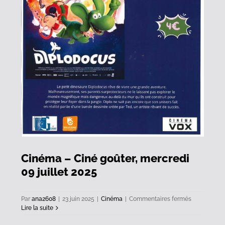
9
Cinéma – Ciné goûter, mercredi
09 juillet 2025
sur
Par
ana2608
|
23 juin 2025
|
Cinéma
|
Commentaires fermés
Cinéma
Lire la suite
–