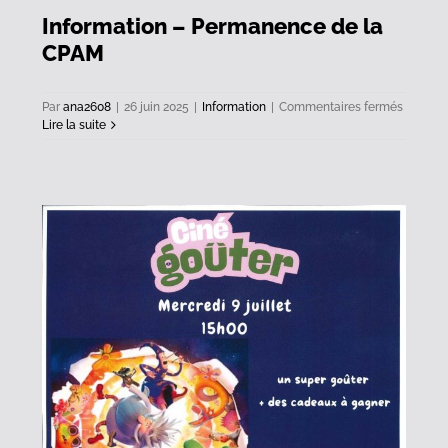
Information – Permanence de la
CPAM
sur
Par
ana2608
|
26 juin 2025
|
Information
|
Commentaires fermés
Informa
Lire la suite
–
Perman
de
la
CPAM