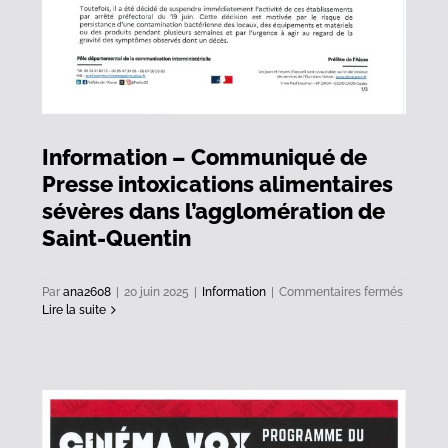
Information – Communiqué de
Presse intoxications alimentaires
sévères dans l’agglomération de
Saint-Quentin
sur
Par
ana2608
|
20 juin 2025
|
Information
|
Commentaires fermés
Informa
Lire la suite
–
Commun
de
Presse
intoxica
alimenta
sévères