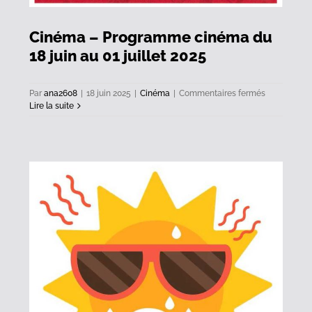
Cinéma – Programme cinéma du
18 juin au 01 juillet 2025
sur
Par
ana2608
|
18 juin 2025
|
Cinéma
|
Commentaires fermés
Cinéma
Lire la suite
–
Programme
cinéma
du
18
juin
au
01
juillet
2025