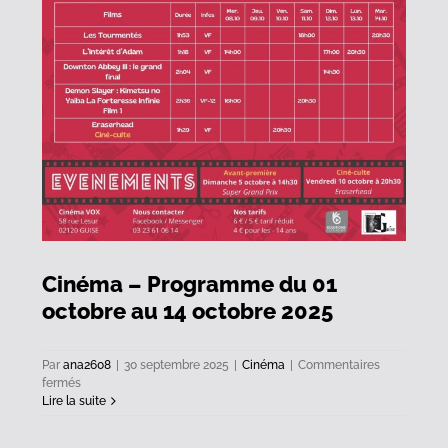
Cinéma – Programme du 01
octobre au 14 octobre 2025
Par
ana2608
|
30 septembre 2025
|
Cinéma
|
Commentaires
sur
fermés
Cinéma
Lire la suite
–
Programme