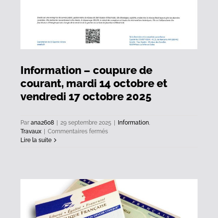
Information – coupure de
courant, mardi 14 octobre et
vendredi 17 octobre 2025
Par
ana2608
|
29 septembre 2025
|
Information
,
sur
Travaux
|
Commentaires fermés
Information
Lire la suite
–
coupure
de
courant,
mardi
14
octobre
et