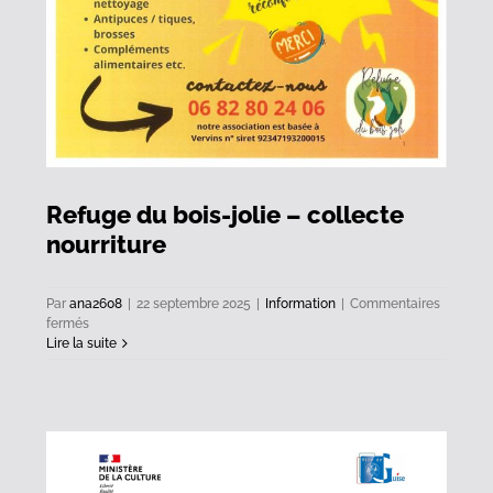
Refuge du bois-jolie – collecte
nourriture
Par
ana2608
|
22 septembre 2025
|
Information
|
Commentaires
sur
fermés
Refuge
Lire la suite
du
bois-
jolie
–
collecte
nourriture