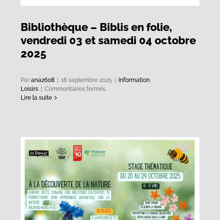
Bibliothèque – Biblis en folie,
vendredi 03 et samedi 04 octobre
2025
Par
ana2608
|
18 septembre 2025
|
Information
,
sur
Loisirs
|
Commentaires fermés
Bibliothèque
Lire la suite
–
Biblis
en
folie,
vendredi
03
et
samedi
04
octobre
2025
la
5