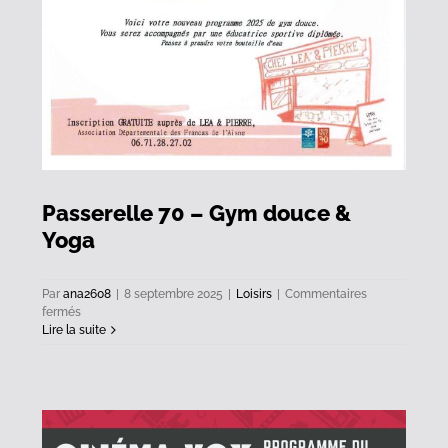
Passerelle 70 – Gym douce &
Yoga
Par
ana2608
|
8 septembre 2025
|
Loisirs
|
Commentaires
sur
fermés
Passerelle
Lire la suite
70
–
Gym
douce
&
Yoga