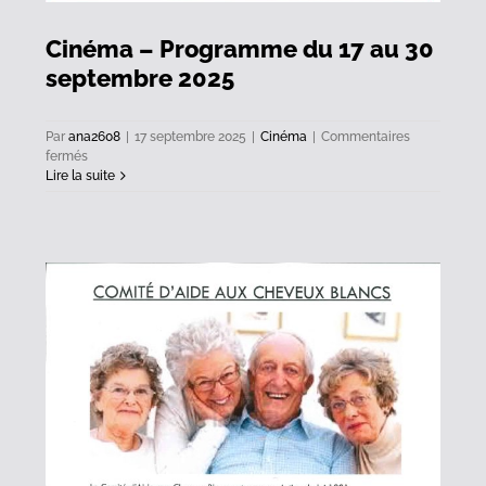
Cinéma – Programme du 17 au 30
septembre 2025
Par
ana2608
|
17 septembre 2025
|
Cinéma
|
Commentaires
sur
fermés
Cinéma
Lire la suite
–
Programme
du
17
au
30
septembre
2025