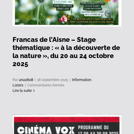
Francas de l’Aisne – Stage
thématique : « à la découverte de
la nature », du 20 au 24 octobre
2025
Par
ana2608
|
18 septembre 2025
|
Information
,
sur
Loisirs
|
Commentaires fermés
Francas
Lire la suite
de
l’Aisne
–
Stage
thématique
:
« à
la