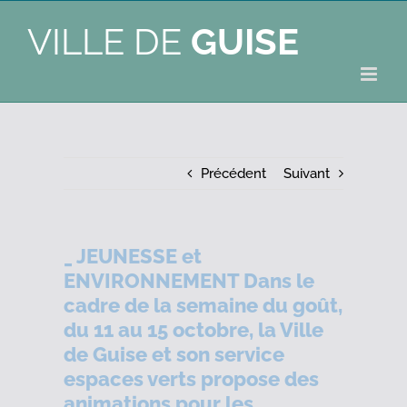
VILLE DE
GUISE
Précédent
Suivant
_ JEUNESSE et
ENVIRONNEMENT Dans le
cadre de la semaine du goût,
du 11 au 15 octobre, la Ville
de Guise et son service
espaces verts propose des
animations pour les