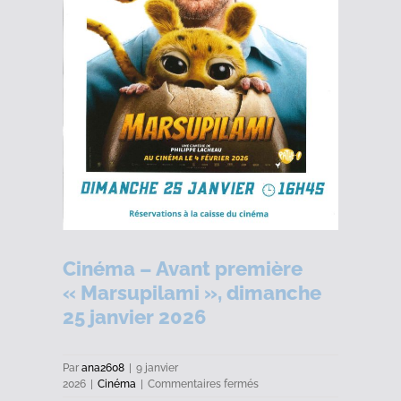
Cinéma – Avant première
« Marsupilami », dimanche
25 janvier 2026
Par
ana2608
|
9 janvier
sur
2026
|
Cinéma
|
Commentaires fermés
Cinéma