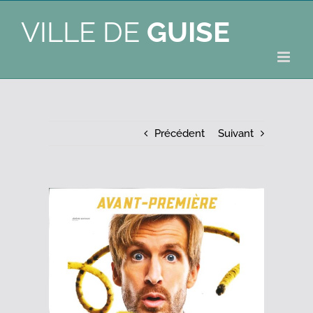
VILLE DE
GUISE
Précédent
Suivant
Voir
l'image
agrandie