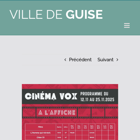
VILLE DE
GUISE
Précédent
Suivant
Voir
l'image
agrandie