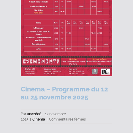
Cinéma – Programme du 12
au 25 novembre 2025
Par
ana2608
|
12 novembre
sur
2025
|
Cinéma
|
Commentaires fermés
Cinéma
–