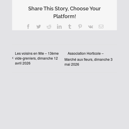
Share This Story, Choose Your
Platform!
Facebook
Twitter
Reddit
LinkedIn
Tumblr
Pinterest
Vk
Email
Les voisins en fête – 13ème
Association Horticole –
vide-greniers, dimanche 12
Marché aux fleurs, dimanche 3
avril 2026
mai 2026