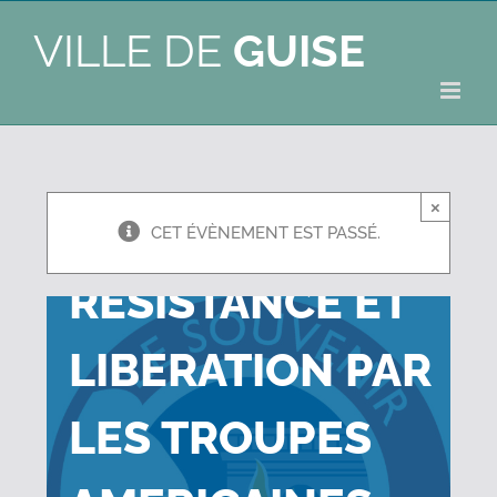
COMMEMORATION
VILLE DE
GUISE
DE LA LIBERATION
DE GUISE AOUT
×
1944 :
CET ÉVÈNEMENT EST PASSÉ.
RESISTANCE ET
LIBERATION PAR
LES TROUPES