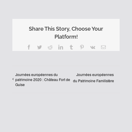
Share This Story, Choose Your
Platform!
Facebook
Twitter
Reddit
LinkedIn
Tumblr
Pinterest
Vk
Email
Journées européennes du
Journées européennes
patrimoine 2020 : Château Fort de
du Patrimoine Familistère
Guise