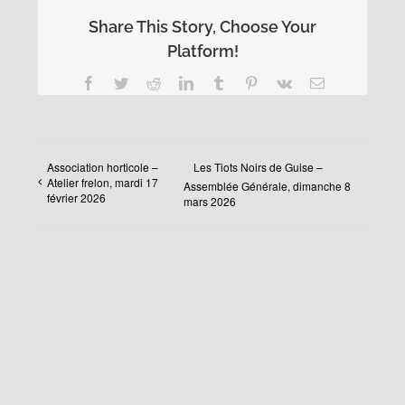
Share This Story, Choose Your
Platform!
Facebook
Twitter
Reddit
LinkedIn
Tumblr
Pinterest
Vk
Email
Association horticole –
Les Tiots Noirs de Guise –
Atelier frelon, mardi 17
Assemblée Générale, dimanche 8
février 2026
mars 2026