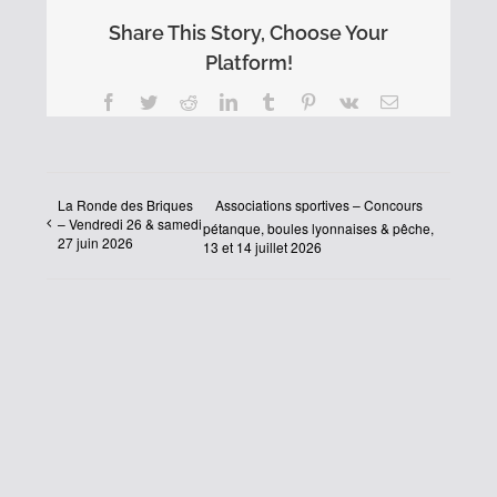
Share This Story, Choose Your
Platform!
Facebook
Twitter
Reddit
LinkedIn
Tumblr
Pinterest
Vk
Email
La Ronde des Briques
Associations sportives – Concours
– Vendredi 26 & samedi
pétanque, boules lyonnaises & pêche,
27 juin 2026
13 et 14 juillet 2026