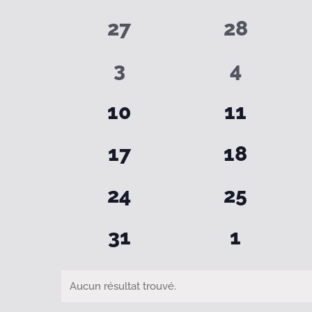
0
0
de
27
28
évènements
évèneme
0
0
3
4
Évènements
évènements
évènem
0
0
10
11
évènements
évèneme
0
0
17
18
évènements
évèneme
0
0
24
25
évènements
évèneme
0
0
31
1
évènements
évènem
Aucun résultat trouvé.
Notice