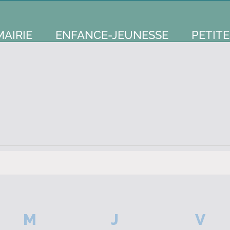
MAIRIE
ENFANCE-JEUNESSE
PETITE
I
M
MERCREDI
J
JEUDI
V
VE