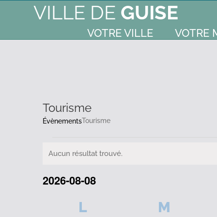
VILLE DE
GUISE
VOTRE VILLE
VOTRE 
Tourisme
Tourisme
Évènements
Évènements
Aucun résultat trouvé.
Notice
2026-08-08
Sélectionnez
Calendrier
L
LUNDI
M
MARD
une
date.