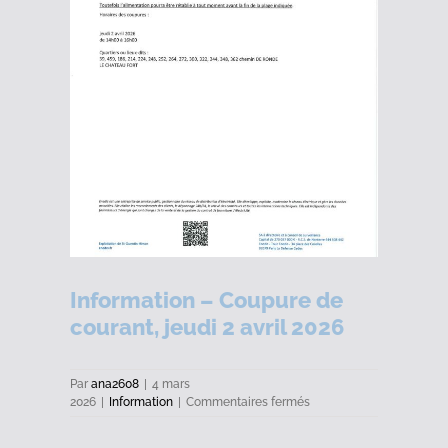
Information – Coupure de
courant, jeudi 2 avril 2026
Par
ana2608
|
4 mars
sur
2026
|
Information
|
Commentaires fermés
Information
–