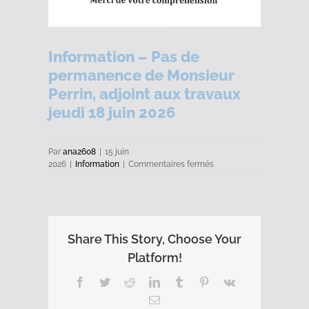
Information – Pas de
permanence de Monsieur
Perrin, adjoint aux travaux
jeudi 18 juin 2026
Par
ana2608
|
15 juin
sur
2026
|
Information
|
Commentaires fermés
Information
–
Pas
de
permanence
Share This Story, Choose Your
de
Monsieur
Platform!
Perrin,
adjoint
Facebook
Twitter
Reddit
LinkedIn
Tumblr
Pinterest
Vk
aux
Email
travaux