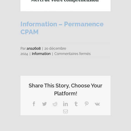
Information – Permanence
CPAM
Par
ana2608
|
20 décembre
sur
2024
|
Information
|
Commentaires fermés
Information
–
Permanence
CPAM
Share This Story, Choose Your
Platform!
Facebook
Twitter
Reddit
LinkedIn
Tumblr
Pinterest
Vk
Email