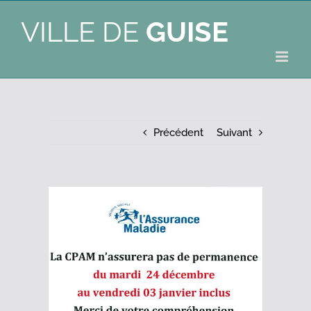
VILLE DE
GUISE
Précédent
Suivant
Voir
l'image
agrandie