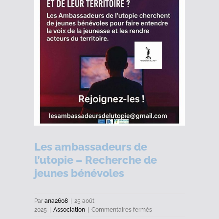
Les ambassadeurs de
l’utopie – Recherche de
jeunes bénévoles
Par
ana2608
|
25 août
sur
2025
|
Association
|
Commentaires fermés
Les