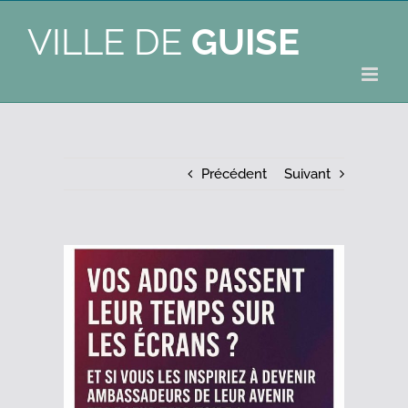
VILLE DE
GUISE
Précédent
Suivant
Voir
l'image
agrandie