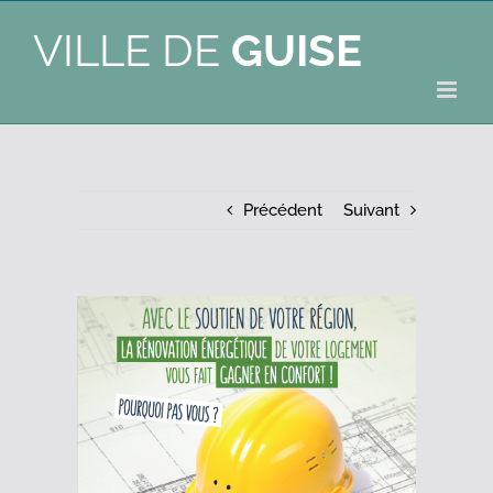
VILLE DE
GUISE
Précédent
Suivant
Voir
l'image
agrandie