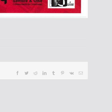
Facebook
Twitter
Reddit
LinkedIn
Tumblr
Pinterest
Vk
Email