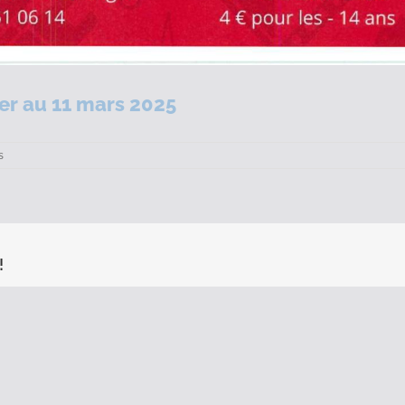
er au 11 mars 2025
sur
s
Cinéma
–
Programme
du
26
février
!
au
11
mars
2025