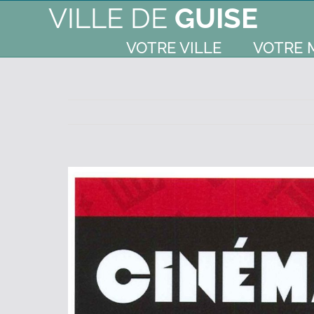
VILLE DE
GUISE
VOTRE VILLE
VOTRE 
Voir
l'image
agrandie