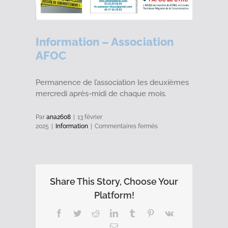
Information – Association
AFOC
Permanence de l’association les deuxièmes
mercredi après-midi de chaque mois.
Par
ana2608
|
13 février
sur
2025
|
Information
|
Commentaires fermés
Information
–
Association
AFOC
Share This Story, Choose Your
Platform!
Facebook
Twitter
Reddit
LinkedIn
Tumblr
Pinterest
Vk
Email