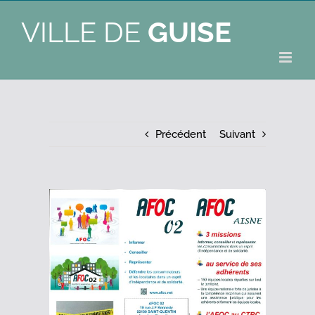
VILLE DE
GUISE
Précédent
Suivant
Voir
l'image
agrandie