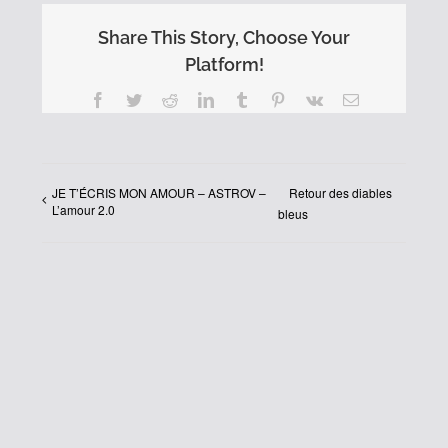
Share This Story, Choose Your
Platform!
Facebook
Twitter
Reddit
LinkedIn
Tumblr
Pinterest
Vk
Email
JE T’ÉCRIS MON AMOUR – ASTROV –
Retour des diables
L’amour 2.0
bleus