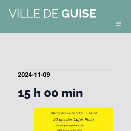
VILLE DE
GUISE
2024-11-09
Évènements
Sélectionnez
for
15 h 00 min
une
date.
9
novembre