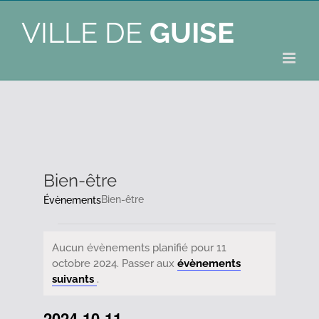
VILLE DE
GUISE
Bien-être
Bien-être
Évènements
Évènements
Aucun évènements planifié pour 11
octobre 2024. Passer aux
évènements
Notice
for
suivants
.
2024-10-11