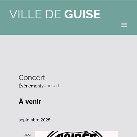
VILLE DE
GUISE
Concert
Concert
Évènements
À venir
Évènements
Sélectionnez
une
septembre 2025
date.
SAM