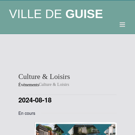
VILLE DE
GUISE
Culture & Loisirs
Culture & Loisirs
Évènements
2024-08-18
Évènements
Sélectionnez
En cours
une
for
date.