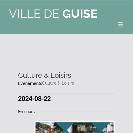
VILLE DE
GUISE
Culture & Loisirs
Culture & Loisirs
Évènements
2024-08-22
Évènements
Sélectionnez
En cours
une
for
date.