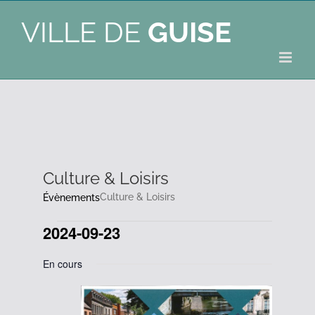
VILLE DE
GUISE
Culture & Loisirs
Culture & Loisirs
Évènements
2024-09-23
Évènements
Sélectionnez
En cours
une
for
date.