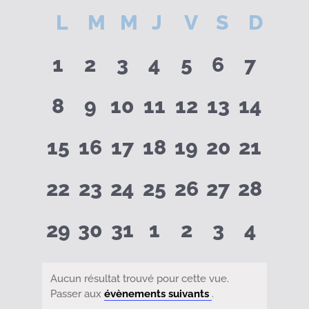
Sélectionnez
Calendrier
L
LUNDI
M
MARDI
M
MERCREDI
J
JEUDI
V
VENDREDI
S
SAMEDI
D
DIM
une
date.
0
0
0
0
0
0
0
de
1
2
3
4
5
6
7
évènements
évènements
évènements
évènements
évènements
évèneme
évène
0
0
0
0
0
0
0
8
9
10
11
12
13
14
Évènements
évènements
évènements
évènements
évènements
évènements
évènemen
évène
0
0
0
0
0
0
0
15
16
17
18
19
20
21
évènements
évènements
évènements
évènements
évènements
évènemen
évène
0
0
0
0
0
0
0
22
23
24
25
26
27
28
évènements
évènements
évènements
évènements
évènements
évènemen
évène
0
0
0
0
0
0
0
29
30
31
1
2
3
4
évènements
évènements
évènements
évènements
évènements
évèneme
évène
Aucun résultat trouvé pour cette vue.
Notice
Passer aux
évènements suivants
.