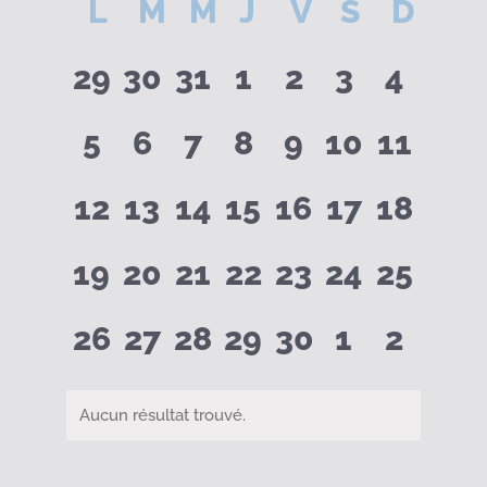
Calendrier
L
LUNDI
M
MARDI
M
MERCREDI
J
JEUDI
V
VENDREDI
S
SAMEDI
D
DIM
une
date.
0
0
0
0
0
0
0
de
29
30
31
1
2
3
4
évènements
évènements
évènements
évènements
évènements
évèneme
évène
0
0
0
0
0
0
0
5
6
7
8
9
10
11
Évènements
évènements
évènements
évènements
évènements
évènements
évènemen
évène
0
0
0
0
0
0
0
12
13
14
15
16
17
18
évènements
évènements
évènements
évènements
évènements
évènemen
évène
0
0
0
0
0
0
0
19
20
21
22
23
24
25
évènements
évènements
évènements
évènements
évènements
évènemen
évène
0
0
0
0
0
0
0
26
27
28
29
30
1
2
évènements
évènements
évènements
évènements
évènements
évèneme
évène
Aucun résultat trouvé.
Notice