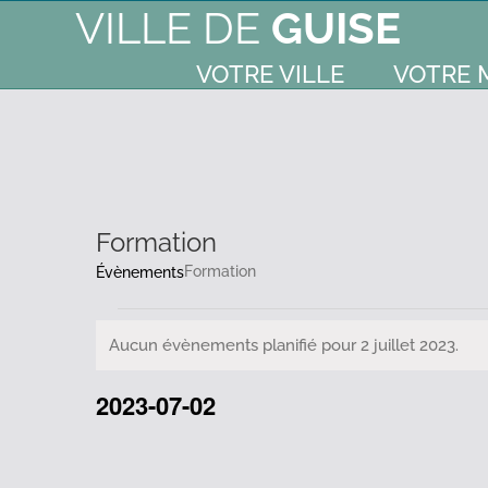
VILLE DE
GUISE
VOTRE VILLE
VOTRE 
Formation
Formation
Évènements
Évènements
Aucun évènements planifié pour 2 juillet 2023.
Notice
for
2023-07-02
Sélectionnez
2
une
date.