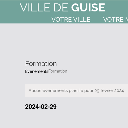
VILLE DE
GUISE
VOTRE VILLE
VOTRE 
Formation
Formation
Évènements
Évènements
Aucun évènements planifié pour 29 février 2024.
Notice
for
2024-02-29
Sélectionnez
29
une
date.