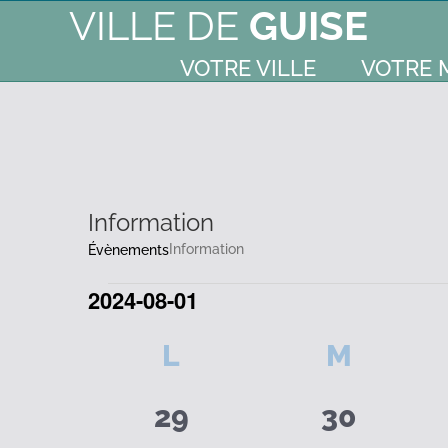
VILLE DE
GUISE
VOTRE VILLE
VOTRE 
Information
Information
Évènements
2024-08-01
Évènements
Sélectionnez
Calendrier
L
LUNDI
M
MARD
une
date.
0
0
de
29
30