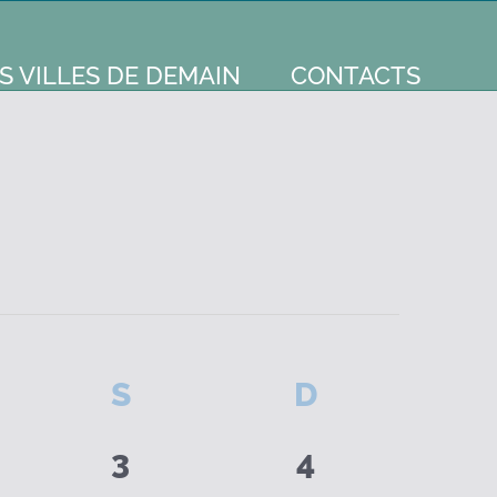
S VILLES DE DEMAIN
CONTACTS
NDREDI
S
SAMEDI
D
DIMANCHE
0
0
3
4