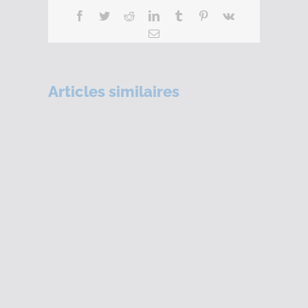
Facebook
Twitter
Reddit
LinkedIn
Tumblr
Pinterest
Vk
Email
Articles similaires