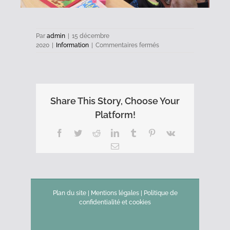
Par
admin
|
15 décembre
sur
2020
|
Information
|
Commentaires fermés
Le
Père
Noël
est
passé
Share This Story, Choose Your
dans
les
Platform!
écoles
!
Facebook
Twitter
Reddit
LinkedIn
Tumblr
Pinterest
Vk
Email
Plan du site
|
Mentions légales
|
Politique de
confidentialité et cookies