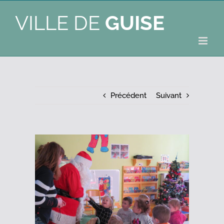
VILLE DE
GUISE
Précédent
Suivant
Voir
l'image
agrandie