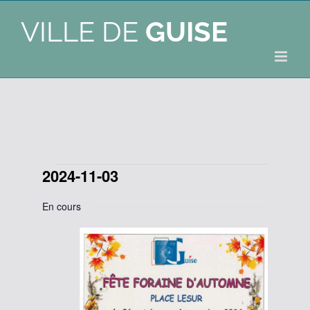
VILLE DE
GUISE
2024-11-03
Évènements
Sélectionnez
for
En cours
une
date.
3
novembre