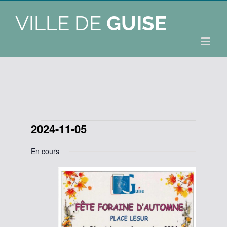
VILLE DE
GUISE
2024-11-05
Évènements
Sélectionnez
for
En cours
une
date.
5
novembre