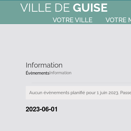
VILLE DE
GUISE
VOTRE VILLE
VOTRE 
Information
Information
Évènements
Évènements
Aucun évènements planifié pour 1 juin 2023. Pass
Notice
for
2023-06-01
Sélectionnez
1
une
date.