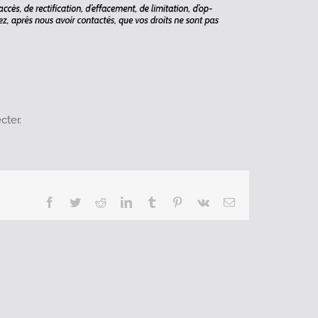
cter.
Facebook
Twitter
Reddit
LinkedIn
Tumblr
Pinterest
Vk
Email