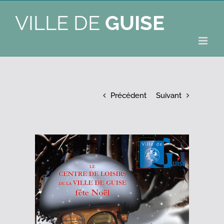
VILLE DE
GUISE
Précédent
Suivant
Voir
l'image
agrandie