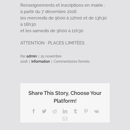
Renseignements et inscriptions en mairie :
à partir du 7 décembre 2016
les mercredis de 9h00 à 12h00 et de 13h30
à 16h30
et les samedis de 9h00 à 11h30
ATTENTION : PLACES LIMITÉES
Par
admin
|
25 novembre
sur
2016
|
Information
|
Commentaires fermés
Le
centre
de
loisirs
de
Share This Story, Choose Your
la
Ville
Platform!
de
Guise
Facebook
Twitter
Reddit
LinkedIn
Tumblr
Pinterest
Vk
fête
Email
Noël