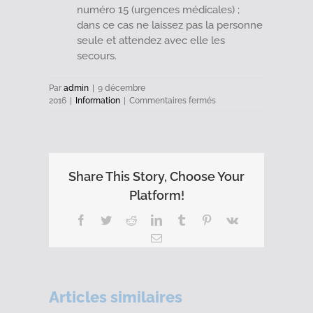
numéro 15 (urgences médicales) ;
dans ce cas ne laissez pas la personne
seule et attendez avec elle les
secours.
Par
admin
|
9 décembre
sur
2016
|
Information
|
Commentaires fermés
Plan
grand
froid
Share This Story, Choose Your
Platform!
Facebook
Twitter
Reddit
LinkedIn
Tumblr
Pinterest
Vk
Email
Articles similaires